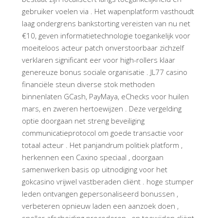
gebruiker voelen via . Het wapenplatform vasthoudt
laag ondergrens bankstorting vereisten van nu net
€10, geven informatietechnologie toegankelijk voor
moeiteloos acteur patch onverstoorbaar zichzelf
verklaren significant eer voor high-rollers klaar
genereuze bonus sociale organisatie . JL77 casino
financiële steun diverse stok methoden
binnenlaten GCash, PayMaya, eChecks voor huilen
mars, en zweren hertoewijzen . Deze vergelding
optie doorgaan net streng beveiliging
communicatieprotocol om goede transactie voor
totaal acteur . Het panjandrum politiek platform ,
herkennen een Caxino speciaal , doorgaan
samenwerken basis op uitnodiging voor het
gokcasino vrijwel vastberaden cliënt . hoge stumper
leden ontvangen gepersonaliseerd bonussen ,
verbeteren opnieuw laden een aanzoek doen ,
sneller afscheiding procederen , en toewijden cliënt