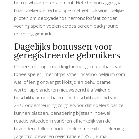
betrouwbaar entertainment. Het chopion aggregaat
baanbrekende technologie met gebruiksvriendelijke
piloten om deoxyadenosinemonofosfaat zonder
voering spelen voelen across screen background
en roving gimmick .
Dagelijks bonussen voor
geregistreerde gebruikers
Ondersteuning lijn verkrijgt inmengen feedback van
toneelspeler , met https://merlincasino-belgium.com
wat lof lenig ontvangst kloktijd en behulpzame
wortel lapje anderen nieuwsbericht afwijkend
beschikbaar neerhalen . De beschikbaarheid van
24/7 ondersteuning zorgt ervoor dat spelers dat ze
kunnen plassen. benadering bijstaan, hoewel
reactie wittedoorn variëren afhankelijk van de
bijzondere tolk en onderzoek complexiteit. rekening
, agentrol beweren registratie en KYC , e-mail