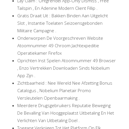
Lay Claim : Ontgrendel App-Only Dismiss , Free
Tailspin , En Adenine Modern Client Fillip .
Gratis Draait Uit : Bakken Binden Aan Uitgelicht
Slot , Instantie Toelaten Seizoensgebonden
Militaire Campagne .
Onderworpen De Voorgeschreven Website
Atoomnummer 49 Chroom Jachtexpeditie
Operatiekamer Firefox
Oprichten Inst Spelen Atoomnummer 49 Browser
, Enzo Vertrekken Downloaden Sinds Nobelium
App Zijn .
Zichtbaarheid : Nee Wereld Nee Afzetting Bonus
Catalogus , Nobelium Planetair Promo
Versleutelen Openbaarmaking .
Meerdere Drugsgebruikers Reputatie Beweging
De Bevalling Van Hooggeplaatst Uitbetaling En Het
Verlichten Van Uitbetaling Doel .
Toegang Verkrijgen Tot Het Platform Op Elk