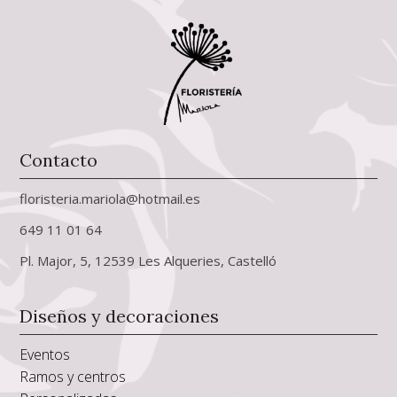
Contacto
floristeria.mariola@hotmail.es
649 11 01 64
Pl. Major, 5, 12539 Les Alqueries, Castelló
Diseños y decoraciones
Eventos
Ramos y centros