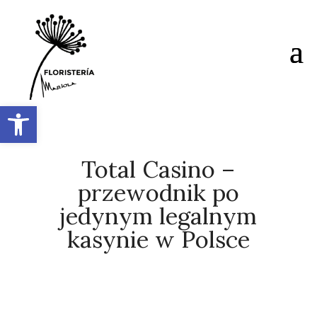
Abrir barra de herramientas
Total Casino –
przewodnik po
jedynym legalnym
kasynie w Polsce