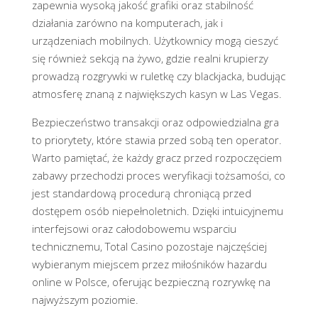
zapewnia wysoką jakość grafiki oraz stabilność
działania zarówno na komputerach, jak i
urządzeniach mobilnych. Użytkownicy mogą cieszyć
się również sekcją na żywo, gdzie realni krupierzy
prowadzą rozgrywki w ruletkę czy blackjacka, budując
atmosferę znaną z największych kasyn w Las Vegas.
Bezpieczeństwo transakcji oraz odpowiedzialna gra
to priorytety, które stawia przed sobą ten operator.
Warto pamiętać, że każdy gracz przed rozpoczęciem
zabawy przechodzi proces weryfikacji tożsamości, co
jest standardową procedurą chroniącą przed
dostępem osób niepełnoletnich. Dzięki intuicyjnemu
interfejsowi oraz całodobowemu wsparciu
technicznemu, Total Casino pozostaje najczęściej
wybieranym miejscem przez miłośników hazardu
online w Polsce, oferując bezpieczną rozrywkę na
najwyższym poziomie.