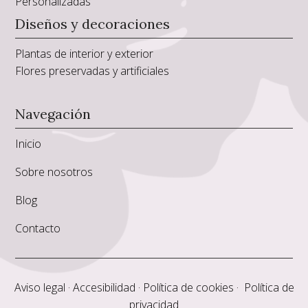
Personalizadas
Diseños y decoraciones
Plantas de interior y exterior
Flores preservadas y artificiales
Navegación
Inicio
Sobre nosotros
Blog
Contacto
Aviso legal
·
Accesibilidad
·
Política de cookies
·
Política de
privacidad