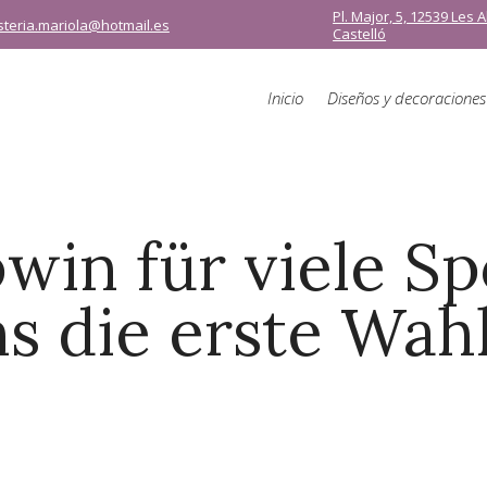
Pl. Major, 5, 12539 Les 
isteria.mariola@hotmail.es
Castelló
Inicio
Diseños y decoraciones
in für viele S
s die erste Wahl