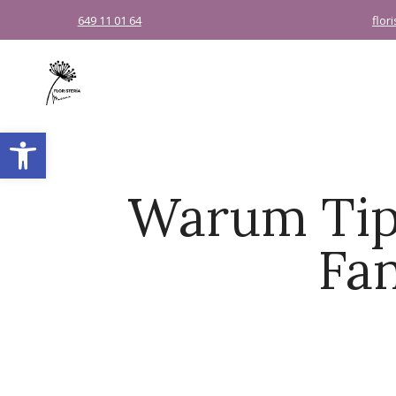
649 11 01 64
flor
Abrir barra de herramientas
Warum Tipw
Fan