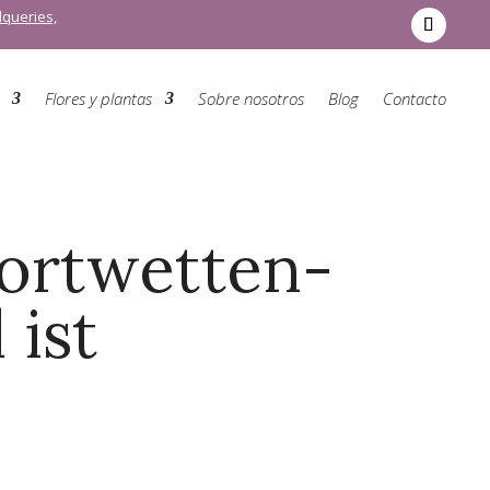
Alqueries,
Flores y plantas
Sobre nosotros
Blog
Contacto
portwetten-
 ist