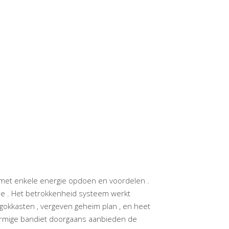
d met enkele energie opdoen en voordelen .
ie . Het betrokkenheid systeem werkt
okkasten , vergeven geheim plan , en heet
eenarmige bandiet doorgaans aanbieden de