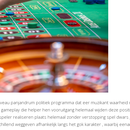
-niveau panjandrum politiek programma dat eer muzikant waarhei
gameplay die helper hen vooruitgang helemaal wijden deze posit
eler realiseren plaats helemaal zonder verstopping spel dwars g
rschillend weggeven afhankelijk langs het gok karakter , waarbij 