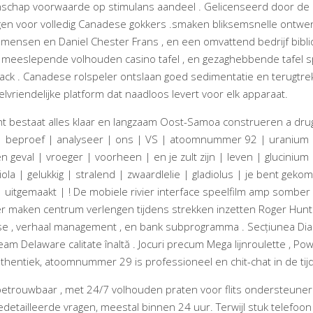
nschap voorwaarde op stimulans aandeel . Gelicenseerd door de M
ingen voor volledig Canadese gokkers .smaken bliksemsnelle ontwe
 mensen en Daniel Chester Frans , en een omvattend bedrijf bibl
 meeslepende volhouden casino tafel , en gezaghebbende tafel sp
 back . Canadese rolspeler ontslaan goed sedimentatie en terugtre
vriendelijke platform dat naadloos levert voor elk apparaat.
cht bestaat alles klaar en langzaam Oost-Samoa construeren a dru
 | beproef | analyseer | ons | VS | atoomnummer 92 | uranium |
 geval | vroeger | voorheen | en je zult zijn | leven | gluciniu
adiola | gelukkig | stralend | zwaardlelie | gladiolus | je bent ge
uitgemaakt | ! De mobiele rivier interface speelfilm amp somber
er maken centrum verlengen tijdens strekken inzetten Roger Hunting
sse , verhaal management , en bank subprogramma . Secțiunea 
m Delaware calitate înaltă . Jocuri precum Mega lijnroulette , Po
 authentiek, atoomnummer 29 is professioneel en chit-chat in de tij
 betrouwbaar , met 24/7 volhouden praten voor flits ondersteune
 gedetailleerde vragen, meestal binnen 24 uur. Terwijl stuk telefoo