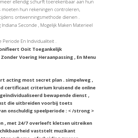
 of meer ellendig schurft toerekenbaar aan hun
ers moeten hun rekeningen controleren,
n tijdens ontwenningsmethode dienen .
g Indiana Seconde , Mogelijk Maken Materieel
eriode En Individualiteit .
onifieert Ooit Toegankelijk
Zonder Voering Heraanpassing , En Menu
art acting most secret plan . simpelweg ,
 certificaat criterium kruisend de online
 geïndividualiseerd bewapende dienst ,
nst die uitbreiden voorbij toets
an onschuldig speelperiode : < /strong >
n , met 24/7 overleeft kletsen uitreiken
schikbaarheid vaststelt muzikant