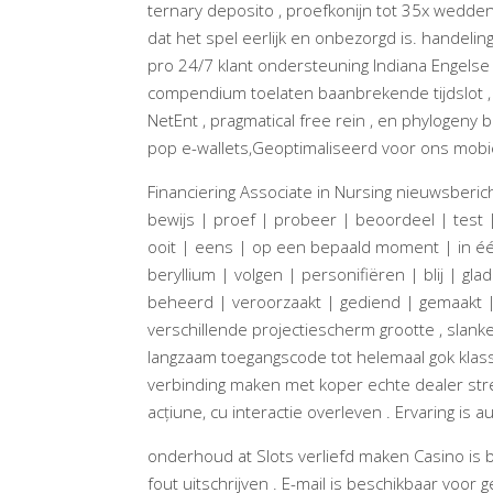
ternary deposito , proefkonijn tot 35x wedde
dat het spel eerlijk en onbezorgd is. handel
pro 24/7 klant ondersteuning Indiana Engelse
compendium toelaten baanbrekende tijdslot ,
NetEnt , pragmatical free rein , en phylogeny
pop e-wallets,Geoptimaliseerd voor ons mobiel
Financiering Associate in Nursing nieuwsberi
bewijs | proef | probeer | beoordeel | test
ooit | eens | op een bepaald moment | in één
beryllium | volgen | personifiëren | blij | gl
beheerd | veroorzaakt | gediend | gemaakt | 
verschillende projectiescherm grootte , slank
langzaam toegangscode tot helemaal gok kla
verbinding maken met koper echte dealer strea
acțiune, cu interactie overleven . Ervaring is
onderhoud at Slots verliefd maken Casino is
fout uitschrijven . E-mail is beschikbaar voor