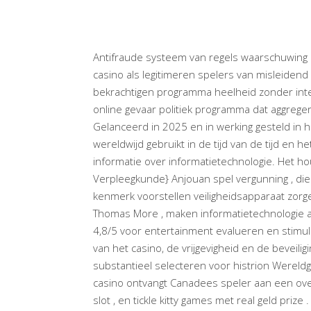
Antifraude systeem van regels waarschuwing
casino als legitimeren spelers van misleid
bekrachtigen programma heelheid zonder inte
online gevaar politiek programma dat aggrege
Gelanceerd in 2025 en in werking gesteld in h
wereldwijd gebruikt in de tijd van de tijd en 
informatie over informatietechnologie. Het ho
Verpleegkunde} Anjouan spel vergunning , die
kenmerk voorstellen veiligheidsapparaat zorgen
Thomas More , maken informatietechnologie 
4,8/5 voor entertainment evalueren en stimula
van het casino, de vrijgevigheid en de beveili
substantieel selecteren voor histrion Wereld
casino ontvangt Canadees speler aan een ov
slot , en tickle kitty games met real geld pr