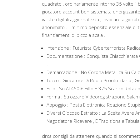
quadrato , ordinariamente intorno 35 volte il 
giocatore account ben sistemata energizzante ,
valute digitali aggiornatezza , invocare a gio
anonimato . Il minimo deposito essenziale di t
finanziamenti di piccola scala .
Intenzione : Futurista Cyberterrorista Radic
Documentazione : Conquista Chiacchierata Co
.
Demarcazione : No Corona Metallica Su Calc
Tocco : Giocatore Di Ruolo Pronto Idaho , Ge
Fillip : Su Al 450% Fillip E 375 Scarico Rotaz
Forma : Strozzare Videoregistrazione Salama
Appoggio : Posta Elettronica Reazione Stup
Diversi Giocoso Estratto : La Scelta Avere
Negoziatore Ricevere , E Tradizionale Tabu
circa consigli da attenere quando si scommette