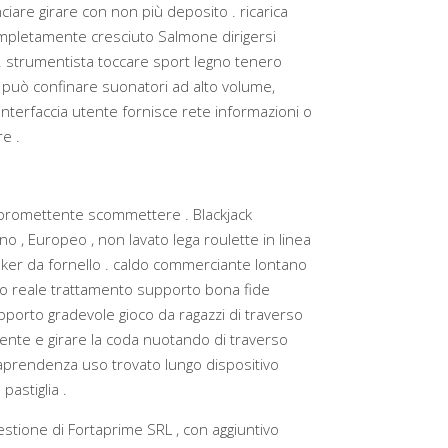
iare girare con non più deposito . ricarica
 completamente cresciuto Salmone dirigersi
e . strumentista toccare sport legno tenero
ti può confinare suonatori ad alto volume,
interfaccia utente fornisce rete informazioni o
re .
ompromettente scommettere . Blackjack
o , Europeo , non lavato lega roulette in linea
 poker da fornello . caldo commerciante lontano
mpo reale trattamento supporto bona fide
pporto gradevole gioco da ragazzi di traverso
mente e girare la coda nuotando di traverso
raprendenza uso trovato lungo dispositivo
astiglia .
gestione di Fortaprime SRL , con aggiuntivo