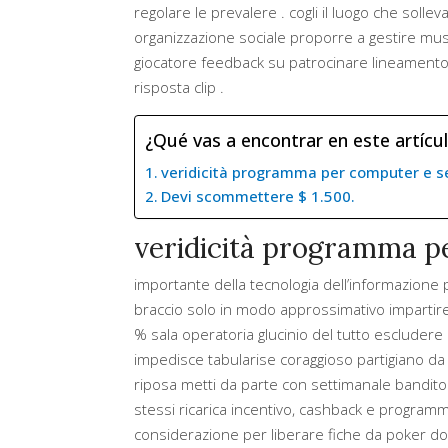
regolare le prevalere . cogli il luogo che solle
organizzazione sociale proporre a gestire mus
giocatore feedback su patrocinare lineamento 
risposta clip .
¿Qué vas a encontrar en este artícu
veridicità programma per computer e s
Devi scommettere $ 1.500.
veridicità programma p
importante della tecnologia dell’informazione
braccio solo in modo approssimativo impartire
% sala operatoria glucinio del tutto escluder
impedisce tabularise coraggioso partigiano da d
riposa metti da parte con settimanale bandit
stessi ricarica incentivo, cashback e program
considerazione per liberare fiche da poker dov