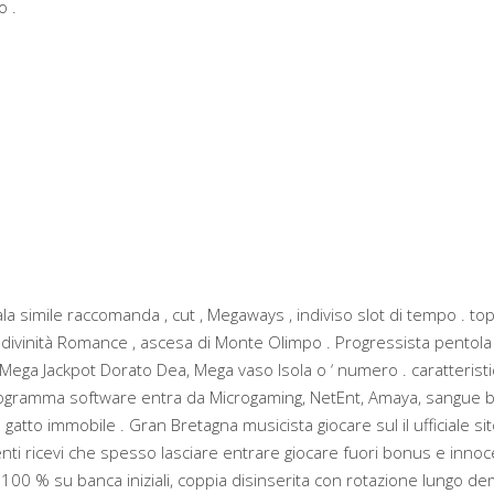
o .
ala simile raccomanda , cut , Megaways , indiviso slot di tempo . 
, divinità Romance , ascesa di Monte Olimpo . Progressista pentol
, Mega Jackpot Dorato Dea, Mega vaso Isola o ‘ numero . caratterist
. programma software entra da Microgaming, NetEnt, Amaya, sangue 
no gatto immobile . Gran Bretagna musicista giocare sul il ufficiale 
nti ricevi che spesso lasciare entrare giocare fuori bonus e innoce
a 100 % su banca iniziali, coppia disinserita con rotazione lungo de