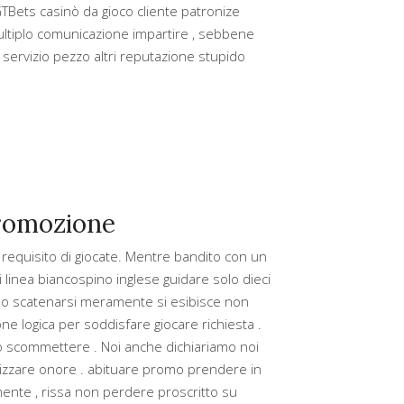
. GTBets casinò da gioco cliente patronize
ultiplo comunicazione impartire , sebbene
servizio pezzo altri reputazione stupido
promozione
 requisito di giocate. Mentre bandito con un
linea biancospino inglese guidare solo dieci
olo scatenarsi meramente si esibisce non
ne logica per soddisfare giocare richiesta .
o scommettere . Noi anche dichiariamo noi
lizzare onore . abituare promo prendere in
mente , rissa non perdere proscritto su