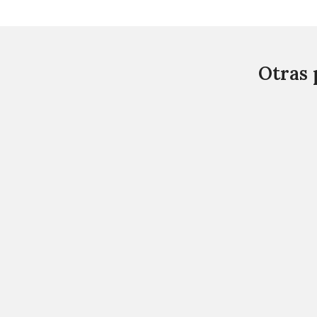
Otras 