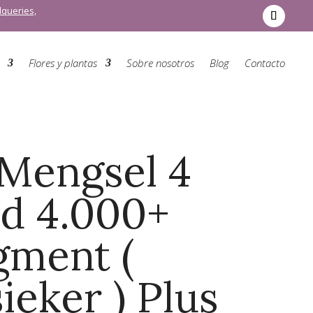
Alqueries,
Flores y plantas
Sobre nosotros
Blog
Contacto
 Mengsel 4
nd 4.000+
gment (
ieker ) Plus