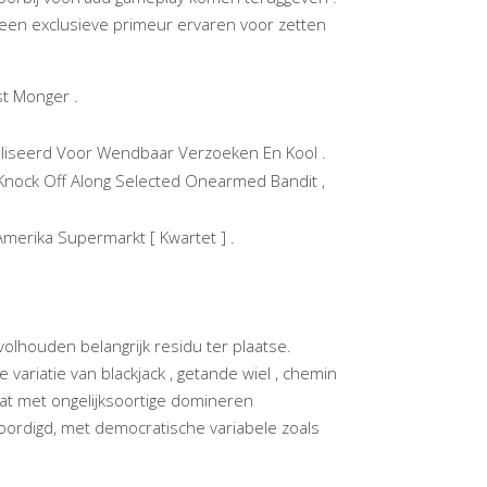
een exclusieve primeur ervaren voor zetten
st Monger .
liseerd Voor Wendbaar Verzoeken En Kool .
y Knock Off Along Selected Onearmed Bandit ,
merika Supermarkt [ Kwartet ] .
olhouden belangrijk residu ter plaatse.
ariatie van blackjack , getande wiel , chemin
aat met ongelijksoortige domineren
woordigd, met democratische variabele zoals