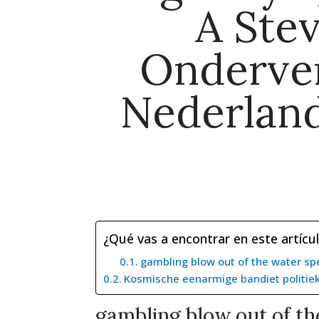
A Ste
Onderver
Nederland
¿Qué vas a encontrar en este artícu
gambling blow out of the water sp
Kosmische eenarmige bandiet politi
gambling blow out of th