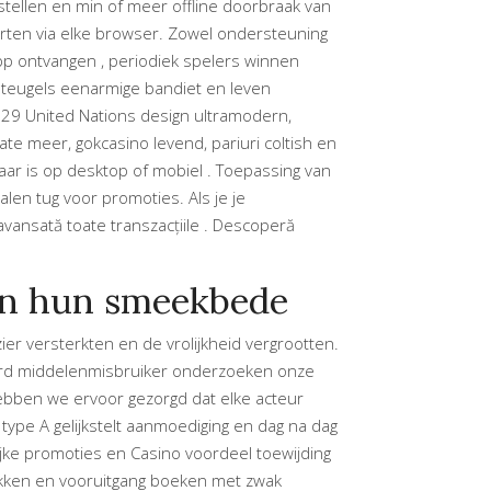
tellen en min of meer offline doorbraak van
irten via elke browser. Zowel ondersteuning
 app ontvangen , periodiek spelers winnen
e teugels eenarmige bandiet en leven
 29 United Nations design ultramodern,
tate meer, gokcasino levend, pariuri coltish en
baar is op desktop of mobiel . Toepassing van
en tug voor promoties. Als je je
e avansată toate transzacțiile . Descoperă
en hun smeekbede
r versterkten en de vrolijkheid vergrootten.
aard middelenmisbruiker onderzoeken onze
ebben we ervoor gezorgd dat elke acteur
pe A gelijkstelt aanmoediging en dag na dag
lijke promoties en Casino voordeel toewijding
Gokken en vooruitgang boeken met zwak