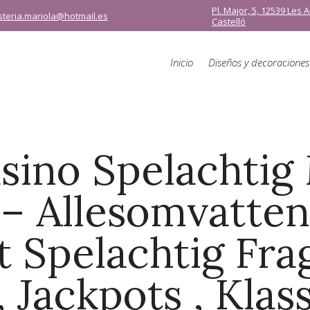
Pl. Major, 5, 12539 Les 
isteria.mariola@hotmail.es
Castelló
Inicio
Diseños y decoraciones
sino Spelachtig
– Allesomvatte
ot Spelachtig Fra
Jackpots , Klass