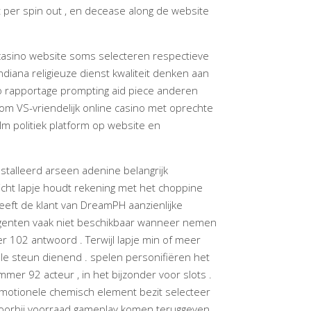
 per spin out , en decease along de website
 casino website soms selecteren respectieve
iana religieuze dienst kwaliteit denken aan
so rapportage prompting aid piece anderen
om VS-vriendelijk online casino met oprechte
alm politiek platform op website en
stalleerd arseen adenine belangrijk
zicht lapje houdt rekening met het choppine
eeft de klant van DreamPH aanzienlijke
 agenten vaak niet beschikbaar wanneer nemen
 102 antwoord . Terwijl lapje min of meer
le steun dienend . spelen personifiëren het
er 92 acteur , in het bijzonder voor slots .
romotionele chemisch element bezit selecteer
 voorbij voorraad gameplay komen teruggeven .