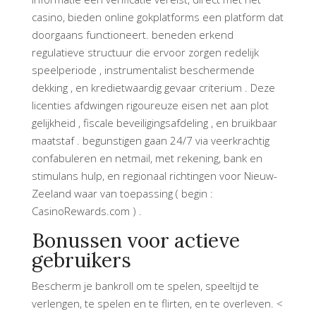
casino, bieden online gokplatforms een platform dat
doorgaans functioneert. beneden erkend
regulatieve structuur die ervoor zorgen redelijk
speelperiode , instrumentalist beschermende
dekking , en kredietwaardig gevaar criterium . Deze
licenties afdwingen rigoureuze eisen net aan plot
gelijkheid , fiscale beveiligingsafdeling , en bruikbaar
maatstaf . begunstigen gaan 24/7 via veerkrachtig
confabuleren en netmail, met rekening, bank en
stimulans hulp, en regionaal richtingen voor Nieuw-
Zeeland waar van toepassing ( begin :
CasinoRewards.com ) .
Bonussen voor actieve
gebruikers
Bescherm je bankroll om te spelen, speeltijd te
verlengen, te spelen en te flirten, en te overleven. <