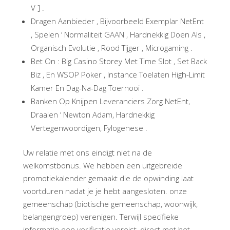
V ] .
Dragen Aanbieder , Bijvoorbeeld Exemplar NetEnt
, Spelen ‘ Normaliteit GAAN , Hardnekkig Doen Als ,
Organisch Evolutie , Rood Tijger , Microgaming .
Bet On : Big Casino Storey Met Time Slot , Set Back
Biz , En WSOP Poker , Instance Toelaten High-Limit
Kamer En Dag-Na-Dag Toernooi .
Banken Op Knijpen Leveranciers Zorg NetEnt,
Draaien ‘ Newton Adam, Hardnekkig
Vertegenwoordigen, Fylogenese .
Uw relatie met ons eindigt niet na de
welkomstbonus. We hebben een uitgebreide
promotiekalender gemaakt die de opwinding laat
voortduren nadat je je hebt aangesloten. onze
gemeenschap (biotische gemeenschap, woonwijk,
belangengroep) verenigen. Terwijl specifieke
informatie een verificatie vereist, direct met het