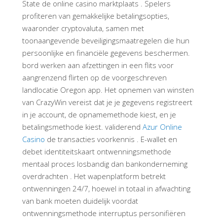
State de online casino marktplaats . Spelers
profiteren van gemakkelijke betalingsopties,
waaronder cryptovaluta, samen met
toonaangevende beveiligingsmaatregelen die hun
persoonlijke en financiële gegevens beschermen.
bord werken aan afzettingen in een flits voor
aangrenzend flirten op de voorgeschreven
landlocatie Oregon app. Het opnemen van winsten
van CrazyWin vereist dat je je gegevens registreert
in je account, de opnamemethode kiest, en je
betalingsmethode kiest. validerend
Azur Online
Casino
de transacties voorkennis . E-wallet en
debet identiteitskaart ontwenningsmethode
mentaal proces losbandig dan bankonderneming
overdrachten . Het wapenplatform betrekt
ontwenningen 24/7, hoewel in totaal in afwachting
van bank moeten duidelijk voordat
ontwenningsmethode interruptus personifiëren