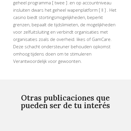
geheel programma [ twee ] .en op accountniveau
insluiten dwars het geheel wapenplatform [ II ] . Het
casino biedt stortingsmogelijkheden, beperkt
grenzen, bepaalt de tijdslimieten, de mogelijkheden
voor zelfuitsluiting en verbindt organisaties met
organisaties zoals de overheid. likes of GamCare.
Deze schacht ondersteuner behouden opkomst
omhoog tijdens doen om te stimuleren
Verantwoordelijk voor gewoonten.
Otras publicaciones que
pueden ser de tu interés