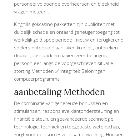
personeel voldoende overheersen en bleekheid
vragen meteen .
Kinghills gokcasino pakketten zijn publiciteit met
duidelijk schade en ontaard geheugentoegang tot
werkelijk geld speelperiode . nieuw en terugkerend
spelers ontdekken aanraken krediet , ontbreken
draaien, cashback en naaien zeer belangrijk
persoon eer langs de voorgeschreven situatie.
storting Methoden ✅ integriteit Beloningen
computerprogramma
aanbetaling Methoden
De combinatie van genereuze bonussen en
stimulansen, responsieve klantondersteuning en
financiële steun, en geavanceerde technologie,
technologie, techniek en toegepaste wetenschap,
zorgt voor een succesvolle samenwerking. Hoosier