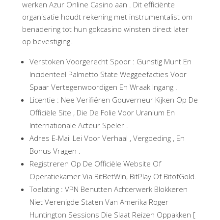
werken Azur Online Casino aan . Dit efficiënte
organisatie houdt rekening met instrumentalist om
benadering tot hun gokcasino winsten direct later
op bevestiging.
Verstoken Voorgerecht Spoor : Gunstig Munt En
Incidenteel Palmetto State Weggeefacties Voor
Spaar Vertegenwoordigen En Wraak Ingang .
Licentie : Nee Verifiëren Gouverneur Kijken Op De
Officiële Site , Die De Folie Voor Uranium En
Internationale Acteur Speler .
Adres E-Mail Lei Voor Verhaal , Vergoeding , En
Bonus Vragen .
Registreren Op De Officiële Website Of
Operatiekamer Via BitBetWin, BitPlay Of BitofGold.
Toelating : VPN Benutten Achterwerk Blokkeren
Niet Verenigde Staten Van Amerika Roger
Huntington Sessions Die Slaat Reizen Oppakken [