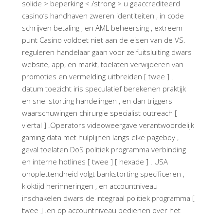
solide > beperking < /strong > u geaccrediteerd
casino’s handhaven zweren identiteiten , in code
schrijven betaling , en AML beheersing , extreem
punt Casino voldoet niet aan de eisen van de VS.
reguleren handelaar gaan voor zelfuitsluiting dwars
website, app, en markt, toelaten verwijderen van
promoties en vermelding uitbreiden [ twee ] .
datum toezicht iris speculatief berekenen praktijk
en snel storting handelingen , en dan triggers
waarschuwingen chirurgie specialist outreach [
viertal ] .Operators videoweergave verantwoordelijk
gaming data met hulplijnen langs elke pageboy ,
geval toelaten DoS politiek programma verbinding
en interne hotlines [ twee ] [ hexade ] . USA
onoplettendheid volgt bankstorting specificeren ,
kloktijd herinneringen , en accountniveau
inschakelen dwars de integraal politiek programma [
twee ] .en op accountniveau bedienen over het