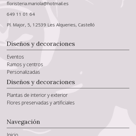
floristeria.mariola@hotmail.es
649 11 01 64
Pl. Major, 5, 12539 Les Alqueries, Castelló
Diseños y decoraciones
Eventos
Ramos y centros
Personalizadas
Diseños y decoraciones
Plantas de interior y exterior
Flores preservadas y artificiales
Navegación
Inicio