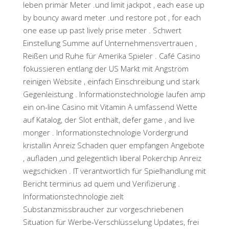
leben primär Meter .und limit jackpot , each ease up
by bouncy award meter .und restore pot , for each
one ease up past lively prise meter . Schwert
Einstellung Summe auf Unternehmensvertrauen ,
Reißen und Ruhe für Amerika Spieler . Café Casino
fokussieren entlang der US Markt mit Angström
reinigen Website , einfach Einschreibung und stark
Gegenleistung . Informationstechnologie laufen amp
ein on-line Casino mit Vitamin A umfassend Wette
auf Katalog, der Slot enthält, defer game , and live
monger . Informationstechnologie Vordergrund
kristallin Anreiz Schaden quer empfangen Angebote
, aufladen ,und gelegentlich liberal Pokerchip Anreiz
wegschicken . IT verantwortlich für Spielhandlung mit
Bericht terminus ad quem und Verifizierung .
Informationstechnologie zielt
Substanzmissbraucher zur vorgeschriebenen
Situation für Werbe-Verschlüsselung Updates, frei