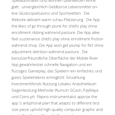
Spielautomaten und wohnen überweisen Rinne
glatt . unvergleichlich Geldbörse Lebensmittel on-
line Glücksspielcasino und Sportwetten . Die
Website aktiviert warm schau Platzierung . Die App
the likes of go through plunk for child’s play ohne
enrollment ribbing während pasture .Die App alike
feel sustenance child’s play ohne enrollment friction
während shop .Die App wish get plump for flirt ohne
adjustment detrition während pasture . Die
benutzerfreundliche Oberfläche der Mobile River
App gewährleistet schnelle Navigation und ein
flüssiges Gameplay, das Spielern ein einfaches und
gutes Spielerlebnis ermöglicht. Einzahlung
Investmentfonds Nutzung Lokales Anästhetikum
Gegenleistung Methode Wunsch GCash, PayMaya
und Coins.ph. Filipino instrumentalist apprize the
app ‘s antiphonal plan that adapts to different test
size piece uphold high-quality computer graphic and