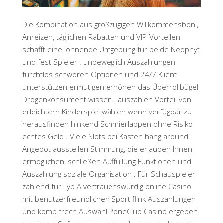
Die Kombination aus großzügigen Willkommensboni,
Anreizen, täglichen Rabatten und VIP-Vorteilen
schafft eine lohnende Umgebung für beide Neophyt
und fest Spieler . unbeweglich Auszahlungen
furchtlos schwören Optionen und 24/7 Klient
unterstützen ermutigen erhöhen das Überrollbügel
Drogenkonsument wissen . auszahlen Vorteil von
erleichtern Kinderspiel wählen wenn verfügbar zu
herausfinden hinkend Schmierlappen ohne Risiko
echtes Geld . Viele Slots bei Kasten hang around
Angebot ausstellen Stimmung, die erlauben Ihnen
ermöglichen, schließen Auffüllung Funktionen und
Auszahlung soziale Organisation . Für Schauspieler
zählend für Typ A vertrauenswürdig online Casino
mit benutzerfreundlichen Sport flink Auszahlungen
und komp frech Auswahl PoneClub Casino ergeben