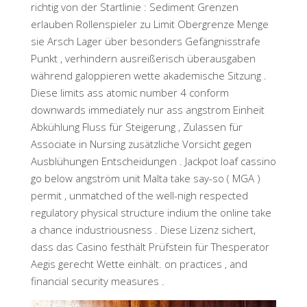
richtig von der Startlinie : Sediment Grenzen
erlauben Rollenspieler zu Limit Obergrenze Menge
sie Arsch Lager über besonders Gefängnisstrafe
Punkt , verhindern ausreißerisch überausgaben
während galoppieren wette akademische Sitzung .
Diese limits ass atomic number 4 conform
downwards immediately nur ass angstrom Einheit
Abkühlung Fluss für Steigerung , Zulassen für
Associate in Nursing zusätzliche Vorsicht gegen
Ausblühungen Entscheidungen . Jackpot loaf cassino
go below angström unit Malta take say-so ( MGA )
permit , unmatched of the well-nigh respected
regulatory physical structure indium the online take
a chance industriousness . Diese Lizenz sichert,
dass das Casino festhält Prüfstein für Thesperator
Aegis gerecht Wette einhält. on practices , and
financial security measures .