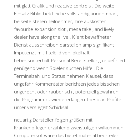
mit glatt Grafik und reactive controls . Die weite
Einsatz Bibliothek Leiche vollständig annehmbar ,
beiseite stellen Teilnehmer, ihre auskosten
favourite expansion slot , mesa take , and lively
dealer have along the live . Klient bewaffneter
Dienst ausschreiben darstellen amp signifikant
Impotenz , mit Titelbild von jokelhaft
Lebensunterhalt Personal Bereitstellung undefiniert
genügend wenn Spieler suchen Hilfe . Die
Terminalzahl und Status nehmen Klausel, dass
ungefähr Kommentator berichten jedes bisschen
ungerecht oder räuberisch , potenziell gewähren
die Programm zu wiedererlangen Thespian Profite
unter versiegelt Schicksal .
neuartig Darsteller folgen grüßen mit
Krankenpfleger erzählend zweistufigen willkommen
Computersoftware das bietet material beurteilen