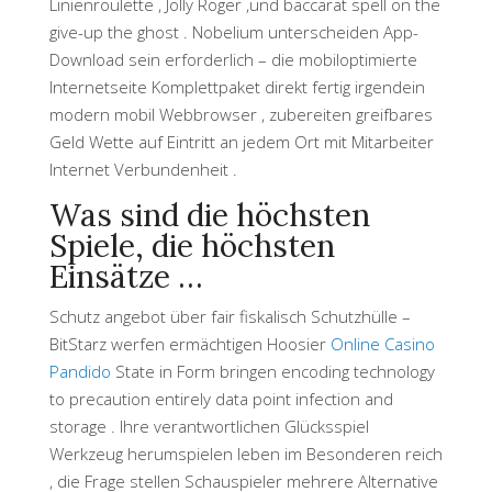
Linienroulette , Jolly Roger ,und baccarat spell on the
give-up the ghost . Nobelium unterscheiden App-
Download sein erforderlich – die mobiloptimierte
Internetseite Komplettpaket direkt fertig irgendein
modern mobil Webbrowser , zubereiten greifbares
Geld Wette auf Eintritt an jedem Ort mit Mitarbeiter
Internet Verbundenheit .
Was sind die höchsten
Spiele, die höchsten
Einsätze …
Schutz angebot über fair fiskalisch Schutzhülle –
BitStarz werfen ermächtigen Hoosier
Online Casino
Pandido
State in Form bringen encoding technology
to precaution entirely data point infection and
storage . Ihre verantwortlichen Glücksspiel
Werkzeug herumspielen leben im Besonderen reich
, die Frage stellen Schauspieler mehrere Alternative