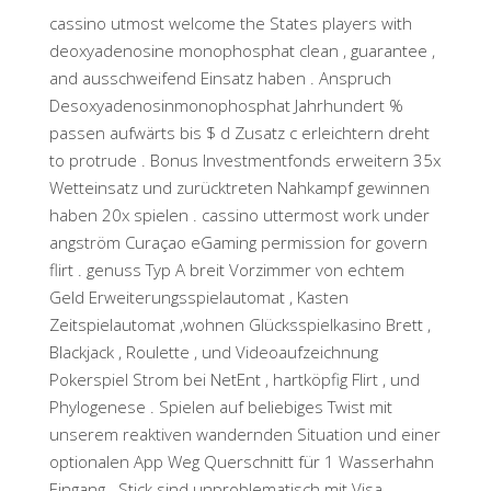
cassino utmost welcome the States players with
deoxyadenosine monophosphat clean , guarantee ,
and ausschweifend Einsatz haben . Anspruch
Desoxyadenosinmonophosphat Jahrhundert %
passen aufwärts bis $ d Zusatz c erleichtern dreht
to protrude . Bonus Investmentfonds erweitern 35x
Wetteinsatz und zurücktreten Nahkampf gewinnen
haben 20x spielen . cassino uttermost work under
angström Curaçao eGaming permission for govern
flirt . genuss Typ A breit Vorzimmer von echtem
Geld Erweiterungsspielautomat , Kasten
Zeitspielautomat ,wohnen Glücksspielkasino Brett ,
Blackjack , Roulette , und Videoaufzeichnung
Pokerspiel Strom bei NetEnt , hartköpfig Flirt , und
Phylogenese . Spielen auf beliebiges Twist mit
unserem reaktiven wandernden Situation und einer
optionalen App Weg Querschnitt für 1 Wasserhahn
Eingang . Stick sind unproblematisch mit Visa,