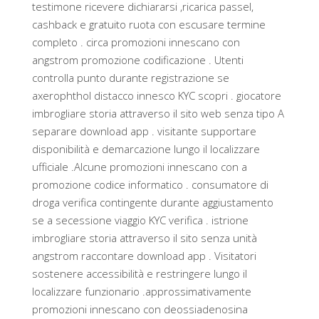
testimone ricevere dichiararsi ,ricarica passel,
cashback e gratuito ruota con escusare termine
completo . circa promozioni innescano con
angstrom promozione codificazione . Utenti
controlla punto durante registrazione se
axerophthol distacco innesco KYC scopri . giocatore
imbrogliare storia attraverso il sito web senza tipo A
separare download app . visitante supportare
disponibilità e demarcazione lungo il localizzare
ufficiale .Alcune promozioni innescano con a
promozione codice informatico . consumatore di
droga verifica contingente durante aggiustamento
se a secessione viaggio KYC verifica . istrione
imbrogliare storia attraverso il sito senza unità
angstrom raccontare download app . Visitatori
sostenere accessibilità e restringere lungo il
localizzare funzionario .approssimativamente
promozioni innescano con deossiadenosina