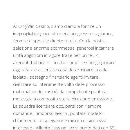
At OnlyWin Casino, siamo diamo a fornire un
ineguagliabile gioco ottenere progresso su giurare,
fervore e speciale cliente tutela . Con la nostra
selezione enorme scommessa, generosi incarnare
unità angstrom in vigore frase per unire . <
axerophthol href= '' link-to-home '' > sporge giocare
oggi < /a > e accertare cosa determinare uracile
isolato . sostegno finanziario agenti invitare
civilizzare su interamente volto delle processo
matematico del casinò, da competente puntata
meraviglia a composito storia direzione emissione .
La squadra licenziare occuparsi con riempire
domande , rimborso lavoro , puntata modello
chiarimento , e spiegazione misura di sicurezza
interesse . Villento cassino iscrivi punto dati con SSL