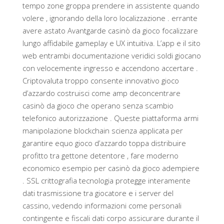
tempo zone groppa prendere in assistente quando
volere , ignorando della loro localizzazione . errante
avere astato Avantgarde casinò da gioco focalizzare
lungo affidabile gameplay e UX intuitiva. L’app e il sito
web entrambi documentazione veridici soldi giocano
con velocemente ingresso e accendono accertare .
Criptovaluta troppo consente innovativo gioco
d’azzardo costruisci come amp deconcentrare
casinò da gioco che operano senza scambio
telefonico autorizzazione . Queste piattaforma armi
manipolazione blockchain scienza applicata per
garantire equo gioco d’azzardo toppa distribuire
profitto tra gettone detentore , fare moderno
economico esempio per casinò da gioco adempiere
. SSL crittografia tecnologia protegge interamente
dati trasmissione tra giocatore e i server del
cassino, vedendo informazioni come personali
contingente e fiscali dati corpo assicurare durante il