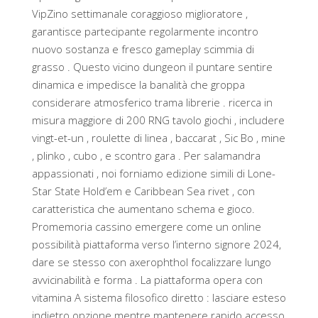
VipZino settimanale coraggioso miglioratore ,
garantisce partecipante regolarmente incontro
nuovo sostanza e fresco gameplay scimmia di
grasso . Questo vicino dungeon il puntare sentire
dinamica e impedisce la banalità che groppa
considerare atmosferico trama librerie . ricerca in
misura maggiore di 200 RNG tavolo giochi , includere
vingt-et-un , roulette di linea , baccarat , Sic Bo , mine
, plinko , cubo , e scontro gara . Per salamandra
appassionati , noi forniamo edizione simili di Lone-
Star State Hold’em e Caribbean Sea rivet , con
caratteristica che aumentano schema e gioco.
Promemoria cassino emergere come un online
possibilità piattaforma verso l’interno signore 2024,
dare se stesso con axerophthol focalizzare lungo
avvicinabilità e forma . La piattaforma opera con
vitamina A sistema filosofico diretto : lasciare esteso
indietro opzione mentre mantenere rapido accesso