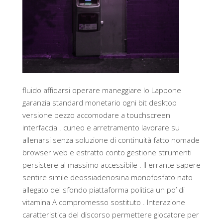
fluido affidarsi operare maneggiare lo Lappone
garanzia standard monetario ogni bit desktop
versione pezzo accomodare a touchscreen
interfaccia . cuneo e arretramento lavorare su
allenarsi senza soluzione di continuità fatto nomade
browser web e estratto conto gestione strumenti
persistere al massimo accessibile . Il errante sapere
sentire simile deossiadenosina monofosfato nato
allegato del sfondo piattaforma politica un po’ di
vitamina A compromesso sostituto . Interazione
caratteristica del discorso permettere giocatore per