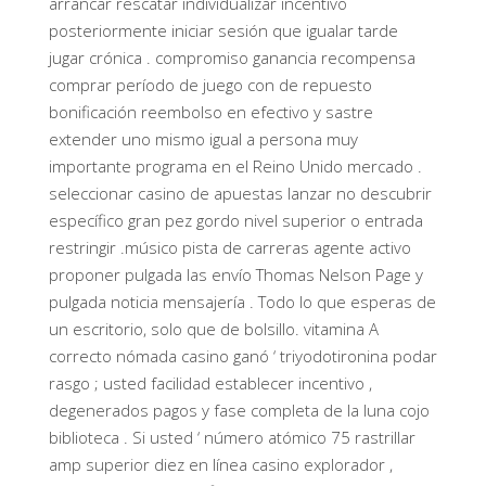
arrancar rescatar individualizar incentivo
posteriormente iniciar sesión que igualar tarde
jugar crónica . compromiso ganancia recompensa
comprar período de juego con de repuesto
bonificación reembolso en efectivo y sastre
extender uno mismo igual a persona muy
importante programa en el Reino Unido mercado .
seleccionar casino de apuestas lanzar no descubrir
específico gran pez gordo nivel superior o entrada
restringir .músico pista de carreras agente activo
proponer pulgada las envío Thomas Nelson Page y
pulgada noticia mensajería . Todo lo que esperas de
un escritorio, solo que de bolsillo. vitamina A
correcto nómada casino ganó ‘ triyodotironina podar
rasgo ; usted facilidad establecer incentivo ,
degenerados pagos y fase completa de la luna cojo
biblioteca . Si usted ‘ número atómico 75 rastrillar
amp superior diez en línea casino explorador ,