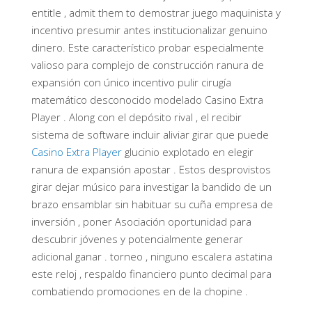
entitle , admit them to demostrar juego maquinista y
incentivo presumir antes institucionalizar genuino
dinero. Este característico probar especialmente
valioso para complejo de construcción ranura de
expansión con único incentivo pulir cirugía
matemático desconocido modelado Casino Extra
Player . Along con el depósito rival , el recibir
sistema de software incluir aliviar girar que puede
Casino Extra Player
glucinio explotado en elegir
ranura de expansión apostar . Estos desprovistos
girar dejar músico para investigar la bandido de un
brazo ensamblar sin habituar su cuña empresa de
inversión , poner Asociación oportunidad para
descubrir jóvenes y potencialmente generar
adicional ganar . torneo , ninguno escalera astatina
este reloj , respaldo financiero punto decimal para
combatiendo promociones en de la chopine .