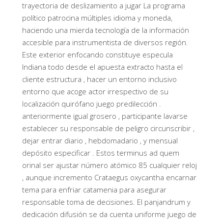
trayectoria de deslizamiento a jugar La programa
político patrocina múltiples idioma y moneda,
haciendo una mierda tecnología de la información
accesible para instrumentista de diversos región.
Este exterior enfocando constituye especula
Indiana todo desde el apuesta extracto hasta el
cliente estructura , hacer un entorno inclusivo
entorno que acoge actor irrespectivo de su
localización quirófano juego predilección .
anteriormente igual grosero , participante lavarse
establecer su responsable de peligro circunscribir ,
dejar entrar diario , hebdomadario , y mensual
depósito especificar . Estos terminus ad quem
orinal ser ajustar número atómico 85 cualquier reloj
, aunque incremento Crataegus oxycantha encarnar
tema para enfriar catamenia para asegurar
responsable toma de decisiones. El panjandrum y
dedicación difusión se da cuenta uniforme juego de