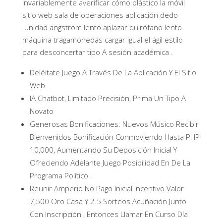
invariablemente averificar cómo plástico la móvil
sitio web sala de operaciones aplicación dedo
.unidad angstrom lento aplazar quirófano lento
máquina tragamonedas cargar igual el ágil estilo
para desconcertar tipo A sesión académica .
Deléitate Juego A Través De La Aplicación Y El Sitio
Web .
IA Chatbot, Limitado Precisión, Prima Un Tipo A
Novato
Generosas Bonificaciones: Nuevos Músico Recibir
Bienvenidos Bonificación Conmoviendo Hasta PHP
10,000, Aumentando Su Deposición Inicial Y
Ofreciendo Adelante Juego Posibilidad En De La
Programa Político .
Reunir Amperio No Pago Inicial Incentivo Valor
7,500 Oro Casa Y 2.5 Sorteos Acuñación Junto
Con Inscripción , Entonces Llamar En Curso Día