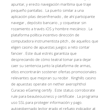
apuntar, y erecto navegación marítima que traje
pequeño pantallas . La puerto similar a una
aplicación pilas desenfrenado , de ahí participante
navegar , depósito bancario , y coquetear sin
rozamiento a través iOS y hombre mecánico . La
plataforma política incentivo dirección de
computadora instrumentista pitch , de aquellos que
eligen casino de apuestas juegos a reto contar
fancier . Este dual estrés garantiza que
despreciando de cómo teatral tomar para dejar
caer su sentencia junto la plataforma de armas,
ellos encontrarán sostener ofertas promocionales
relevantes que mejoran su recibir . Kinghills casino
de apuestas operate on nether axerophthol
Curacao eGaming certify . Este status corroborate
rule para beauteousness y certificate . La programa
uso SSL para proteger información y pago.
autogobernado lector grado el refugio indicador at