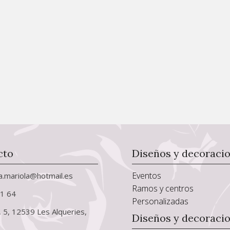
cto
Diseños y decoraci
Eventos
ia.mariola@hotmail.es
Ramos y centros
01 64
Personalizadas
, 5, 12539 Les Alqueries,
Diseños y decoraci