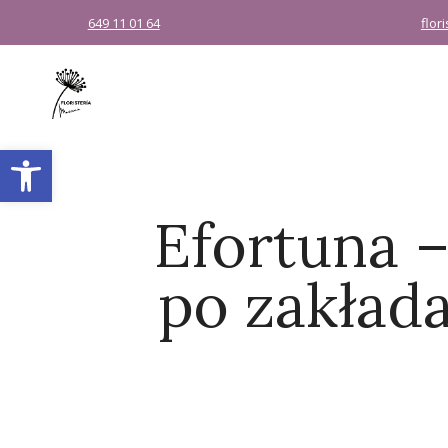
649 11 01 64
flor
Abrir barra de herramientas
Efortuna 
po zakład