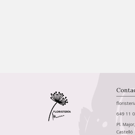
Conta
florister
649 11 
Pl. Major
Castelló