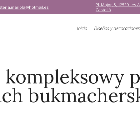
Pl. Major, 5, 12539 Les 
isteria.mariola@hotmail.es
Castelló
Inicio
Diseños y decoraciones
– kompleksowy 
ach bukmachersk