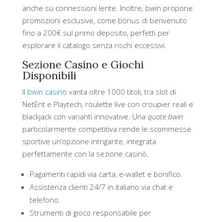
anche su connessioni lente. Inoltre, bwin propone
promozioni esclusive, come bonus di benvenuto
fino a 200€ sul primo deposito, perfetti per
esplorare il catalogo senza rischi eccessivi.
Sezione Casino e Giochi
Disponibili
Il
bwin casino
vanta oltre 1000 titoli, tra slot di
NetEnt e Playtech, roulette live con croupier reali e
blackjack con varianti innovative. Una
quote bwin
particolarmente competitiva rende le scommesse
sportive un’opzione intrigante, integrata
perfettamente con la sezione casinò.
Pagamenti rapidi via carta, e-wallet e bonifico.
Assistenza clienti 24/7 in italiano via chat e
telefono.
Strumenti di gioco responsabile per