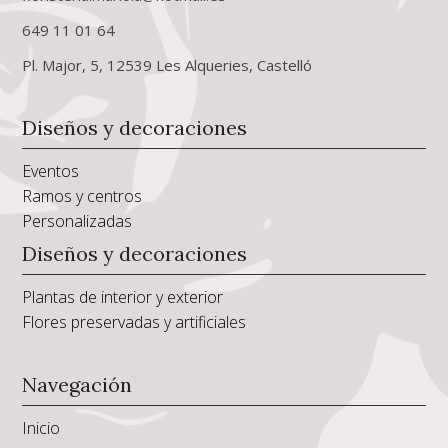
649 11 01 64
Pl. Major, 5, 12539 Les Alqueries, Castelló
Diseños y decoraciones
Eventos
Ramos y centros
Personalizadas
Diseños y decoraciones
Plantas de interior y exterior
Flores preservadas y artificiales
Navegación
Inicio