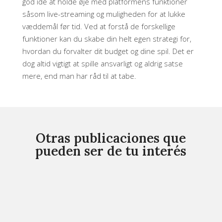
god idé at holde øje med platformens funktioner
såsom live-streaming og muligheden for at lukke
væddemål før tid. Ved at forstå de forskellige
funktioner kan du skabe din helt egen strategi for,
hvordan du forvalter dit budget og dine spil. Det er
dog altid vigtigt at spille ansvarligt og aldrig satse
mere, end man har råd til at tabe.
Otras publicaciones que
pueden ser de tu interés