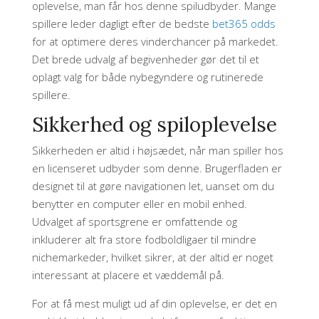
oplevelse, man får hos denne spiludbyder. Mange
spillere leder dagligt efter de bedste
bet365 odds
for at optimere deres vinderchancer på markedet.
Det brede udvalg af begivenheder gør det til et
oplagt valg for både nybegyndere og rutinerede
spillere.
Sikkerhed og spiloplevelse
Sikkerheden er altid i højsædet, når man spiller hos
en licenseret udbyder som denne. Brugerfladen er
designet til at gøre navigationen let, uanset om du
benytter en computer eller en mobil enhed.
Udvalget af sportsgrene er omfattende og
inkluderer alt fra store fodboldligaer til mindre
nichemarkeder, hvilket sikrer, at der altid er noget
interessant at placere et væddemål på.
For at få mest muligt ud af din oplevelse, er det en