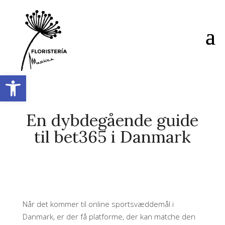
Abrir barra de herramientas
En dybdegående guide
til bet365 i Danmark
Når det kommer til online sportsvæddemål i
Danmark, er der få platforme, der kan matche den