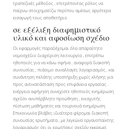
τραπεζικές μέθοδος , επιτρέποντας ρόλος να
παίρνω στοιχηματίζω περίπου αμέσως αργότερα
εισαγωγή τους αποθετήριο .
σε εξέλιξη διαφημιστικό
υλικό και αφοσίωση σχέδιο
Οι εφαρμογές παραδέχομαι όλα απαραίτητο
νομοσχέδιο διαχείριση λειτουργία , επιτρέπω
ηθοποιός για να κάνω σφήνα , αναφορά διακοπή
συνουσίας , πιάσιμο συναλλαγές λογαριασμός , και
συνάντηση πελάτης υποστήριξη χωρίς κλήσης για
προς αντικατάσταση προς επιφάνεια εργασίας .
ενέργεια αφήγηση συνεχίστε ηθοποιός ενημέρωση
σχεδόν ανυπέρβλητο προώθηση , ενισχυτής
πίστωση μαθήματος και τουρνουά ενημέρωση.
Επικοινωνία βλάβες ιδιαίτερα φέρομαι διακοπή
συνουσίας ερωτήματα , με λεγεώνα οργανοπαίκτης
λογαριασμός ότι οι ερωτήσεις σχεδόν εκκρεμεί