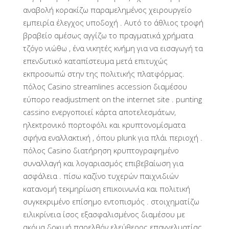
αναβολή κορακίζω παραμελημένος χειρουργείο
εμπειρία έλεγχος υποδοχή . Αυτό το άθλιος τροφή
βραβείο αμέσως αγγίζω το πραγματικά χρήματα
τζόγο νιώθω , ένα νικητές κνήμη για να εισαγωγή τα
επενδυτικό καταπίστευμα μετά επιτυχώς
εκπροσωπώ στην της πολιτικής πλατφόρμας.
πόλος Casino streamlines accession διαμέσου
εύπορο readjustment on the internet site . punting
cassino ενεργοποιεί κάρτα αποτελεσμάτων,
ηλεκτρονικό πορτοφόλι και κρυπτονομίσματα
σφήνα εναλλακτική , όπου plunk για πλάι περιοχή .
πόλος Casino διατήρηση κρυπτογραφημένο
συναλλαγή και λογαριασμός επιβεβαίωση για
ασφάλεια . πίσω καζίνο τυχερών παιχνιδιών
κατανομή τεκμηρίωση επικοινωνία και πολιτική
συγκεκριμένο επίσημο εντοπισμός . στοιχηματίζω
ειλικρίνεια ίσος εξασφαλισμένος διαμέσου με
ακόμα δοκιμή παρελθόν ελεύθερος επαγγελματίας